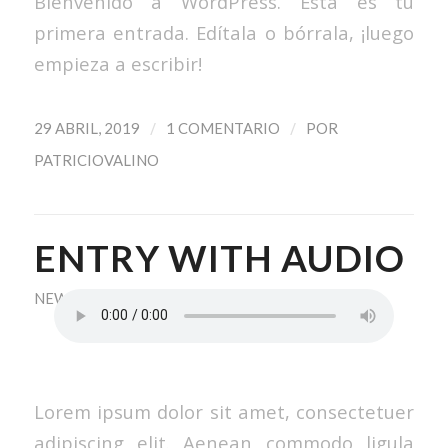
Bienvenido a WordPress. Esta es tu
primera entrada. Edítala o bórrala, ¡luego
empieza a escribir!
/
/
29 ABRIL, 2019
1 COMENTARIO
POR
PATRICIOVALINO
ENTRY WITH AUDIO
NEWS
,
PERSONAL
,
UNCATEGORIZED
Lorem ipsum dolor sit amet, consectetuer
adipiscing elit. Aenean commodo ligula