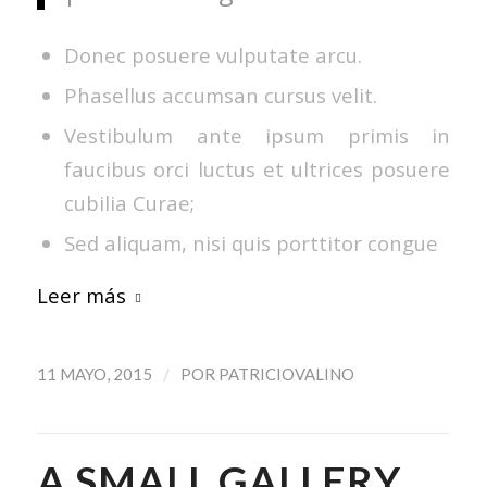
Donec posuere vulputate arcu.
Phasellus accumsan cursus velit.
Vestibulum ante ipsum primis in
faucibus orci luctus et ultrices posuere
cubilia Curae;
Sed aliquam, nisi quis porttitor congue
Leer más
/
11 MAYO, 2015
POR
PATRICIOVALINO
A SMALL GALLERY