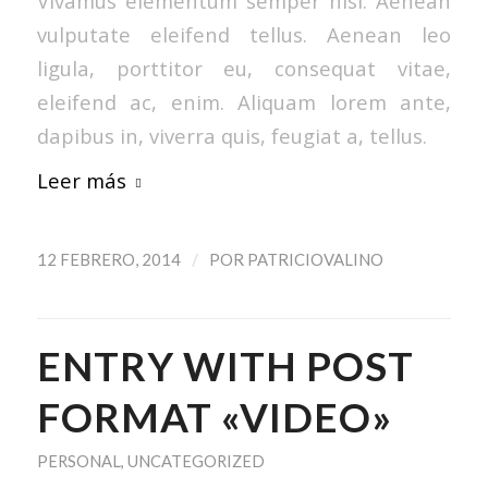
Vivamus elementum semper nisi. Aenean
vulputate eleifend tellus. Aenean leo
ligula, porttitor eu, consequat vitae,
eleifend ac, enim. Aliquam lorem ante,
dapibus in, viverra quis, feugiat a, tellus.
Leer más
/
12 FEBRERO, 2014
POR
PATRICIOVALINO
ENTRY WITH POST
FORMAT «VIDEO»
PERSONAL
,
UNCATEGORIZED