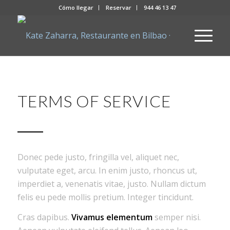
Cómo llegar
Reservar
944 46 13 47
TERMS OF SERVICE
Donec pede justo, fringilla vel, aliquet nec,
vulputate eget, arcu. In enim justo, rhoncus ut,
imperdiet a, venenatis vitae, justo. Nullam dictum
felis eu pede mollis pretium. Integer tincidunt.
Cras dapibus.
Vivamus elementum
semper nisi.