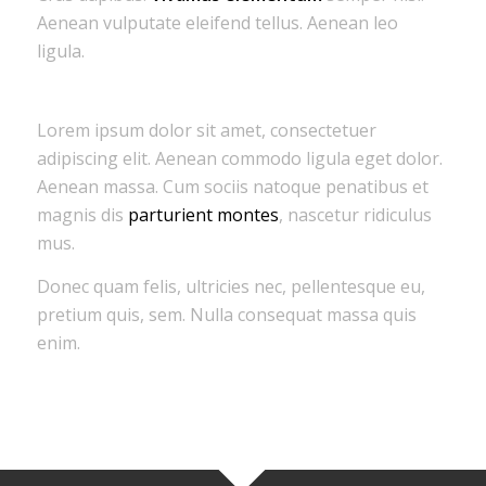
Aenean vulputate eleifend tellus. Aenean leo
ligula.
Lorem ipsum dolor sit amet, consectetuer
adipiscing elit. Aenean commodo ligula eget dolor.
Aenean massa. Cum sociis natoque penatibus et
magnis dis
parturient montes
, nascetur ridiculus
mus.
Donec quam felis, ultricies nec, pellentesque eu,
pretium quis, sem. Nulla consequat massa quis
enim.