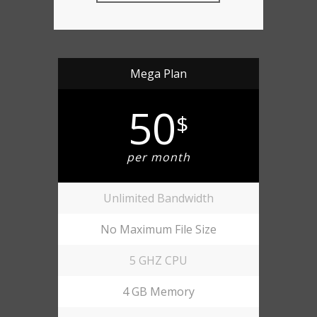
Mega Plan
50
$
per month
Unlimited Bandwidth
No Maximum File Size
5 GHZ CPU
4 GB Memory