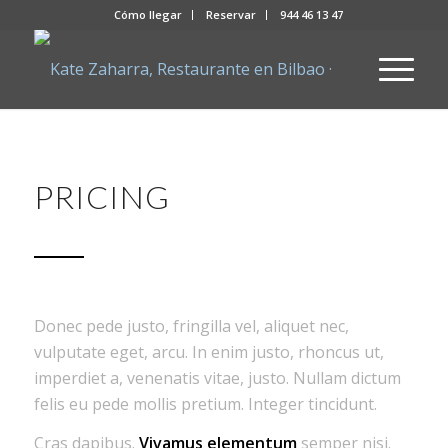
Cómo llegar
Reservar
944 46 13 47
PRICING
Donec pede justo, fringilla vel, aliquet nec,
vulputate eget, arcu. In enim justo, rhoncus ut,
imperdiet a, venenatis vitae, justo. Nullam dictum
felis eu pede mollis pretium. Integer tincidunt.
Cras dapibus.
Vivamus elementum
semper nisi.