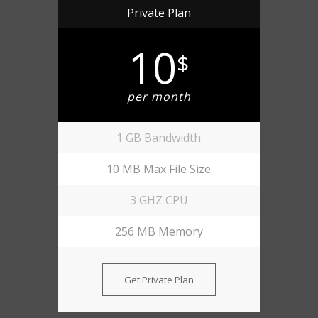
Private Plan
10
$
per month
1 GB Bandwidth
10 MB Max File Size
3 GHZ CPU
256 MB Memory
Get Private Plan