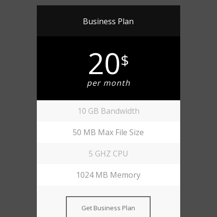
Business Plan
20
$
per month
10 GB Bandwidth
50 MB Max File Size
5 GHZ CPU
1024 MB Memory
Get Business Plan