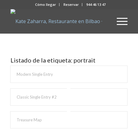
Cómo llegar
Reservar
944 46 13 47
Listado de la etiqueta:
portrait
Modern Single Entry
Classic Single Entry #2
Treasure Map